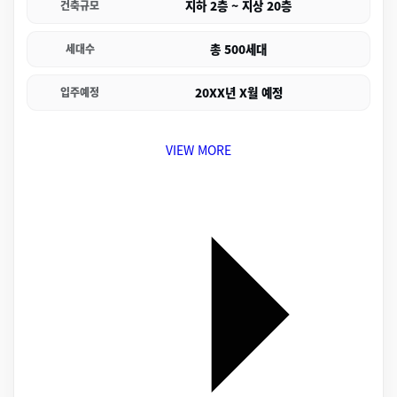
지하 2층 ~ 지상 20층
건축규모
총 500세대
세대수
20XX년 X월 예정
입주예정
VIEW MORE